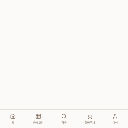
홈
카테고리
검색
장바구니
마이