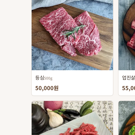
등심
업진
500g
50,000원
55,