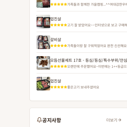
가족들과 함께한 가을캠핑...^^여대감한
없네요~캠핑가서 먹기 딱 좋은게~ 택배로
업진살
고기 잘 받았어요~~인터넷으로 보고 구매해
갈비살
가족들이랑 잘 구워먹었어요 완전 신선해
모듬선물세트 17호 - 등심/등심/특수부위/안
오랜만에 주문했어요~이번에는 1++등급으로
업진살
좋은고기 보내주셨어요
공지사항
더보기