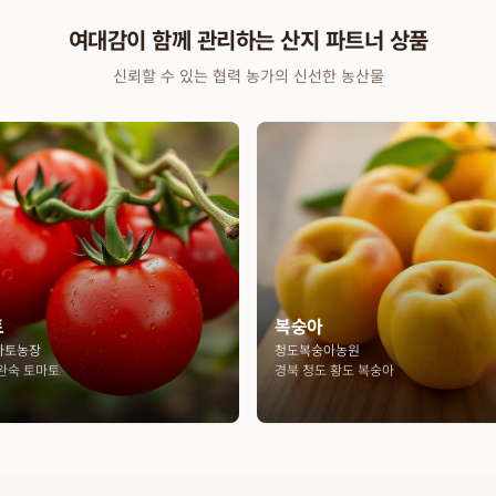
여대감이 함께 관리하는 산지 파트너 상품
신뢰할 수 있는 협력 농가의 신선한 농산물
토
복숭아
마토농장
청도복숭아농원
완숙 토마토
경북 청도 황도 복숭아