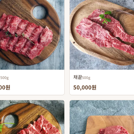
살
채끝
500g
500g
000원
50,000원