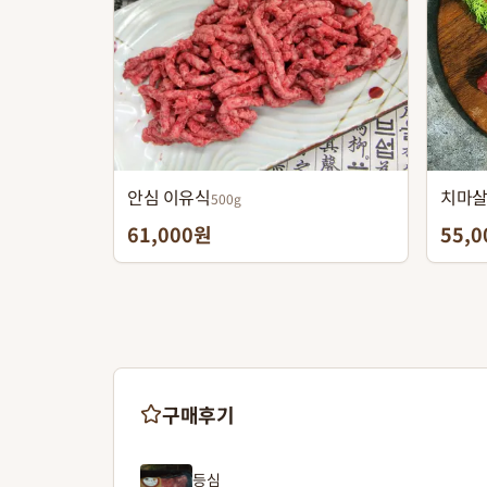
안심 이유식
치마
500g
61,000원
55,
구매후기
등심