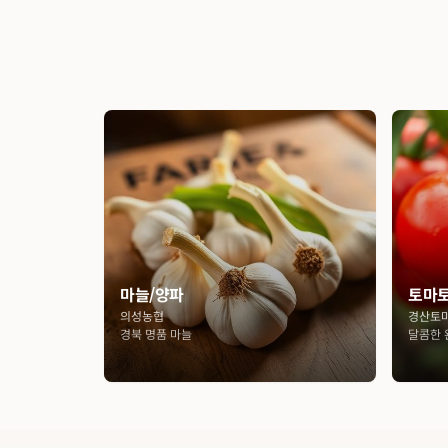
마늘/양파
토마
의성농협
경산토
경북 명품 마늘
달콤한 