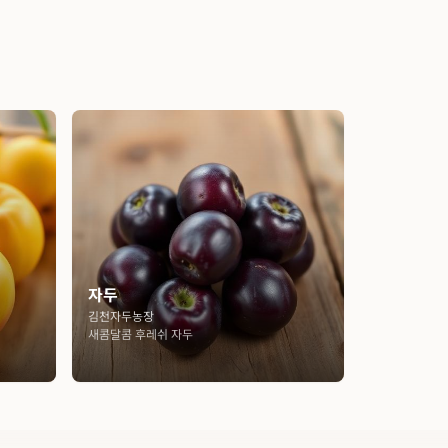
자두
김천자두농장
새콤달콤 후레쉬 자두