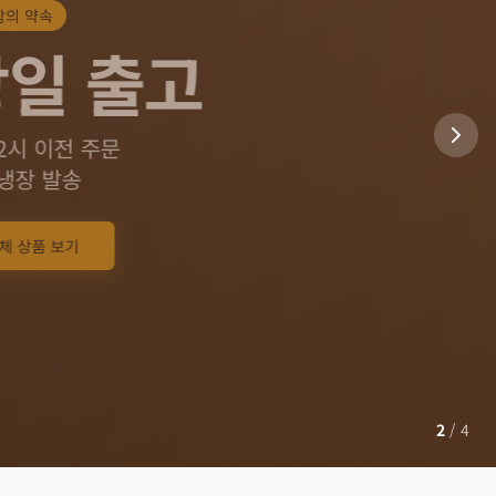
2
/
4